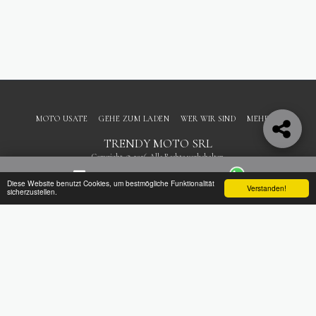
MOTO USATE
GEHE ZUM LADEN
WER WIR SIND
MEHR
TRENDY MOTO SRL
Copyright © 2026 Alle Rechte vorbehalten.
AGBs
|
Datenschutzbestimmungen
Diese Website benutzt Cookies, um bestmögliche Funktionalität
Verstanden!
Kontakt
WhatsApp
sicherzustellen.
ABONNIEREN